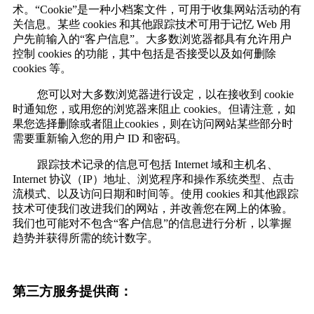
术。“Cookie”是一种小档案文件，可用于收集网站活动的有
关信息。某些 cookies 和其他跟踪技术可用于记忆 Web 用
户先前输入的“客户信息”。大多数浏览器都具有允许用户
控制 cookies 的功能，其中包括是否接受以及如何删除
cookies 等。
您可以对大多数浏览器进行设定，以在接收到 cookie
时通知您，或用您的浏览器来阻止 cookies。但请注意，如
果您选择删除或者阻止cookies，则在访问网站某些部分时
需要重新输入您的用户 ID 和密码。
跟踪技术记录的信息可包括 Internet 域和主机名、
Internet 协议（IP）地址、浏览程序和操作系统类型、点击
流模式、以及访问日期和时间等。使用 cookies 和其他跟踪
技术可使我们改进我们的网站，并改善您在网上的体验。
我们也可能对不包含“客户信息”的信息进行分析，以掌握
趋势并获得所需的统计数字。
第三方服务提供商：